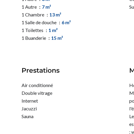
1 Autre
7 m²
S
1 Chambre
13 m²
1 Salle de douche
6 m²
1 Toilettes
1 m²
1 Buanderie
15 m²
Prestations
M
Air conditionné
Ho
Double vitrage
Mo
Internet
po
Jacuzzi
l'
Sauna
Le
es
: 