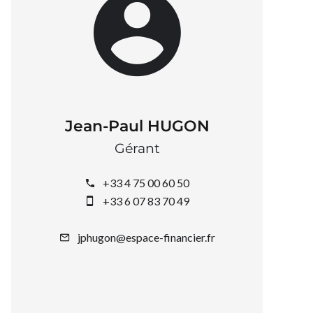
Jean-Paul HUGON
Gérant
+33 4 75 00 60 50
+33 6 07 83 70 49
jphugon@espace-financier.fr