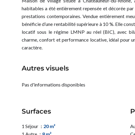
Maison de village située à Châteauneuf-du-Rhône, 
habitables a été entièrement repensée et décorée par u
prestations contemporaines. Vendue entièrement meubl
bénéficie d’une rentabilité supérieure à 10 %. Elle con
locatif sous le régime LMNP au réel (BIC), avec bilan
charme, confort et performance locative, idéal pour u
caractère.
Autres visuels
Pas d'informations disponibles
Surfaces
P
1 Séjour
20 m²
Au
1 Autre
8 m²
Ce