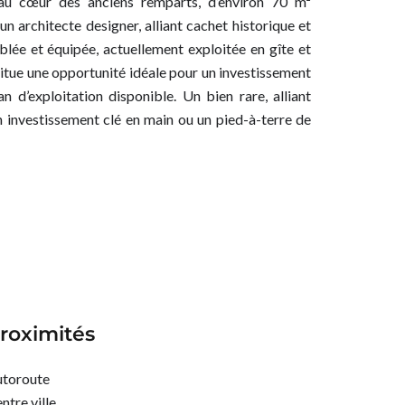
au cœur des anciens remparts, d’environ 70 m²
n architecte designer, alliant cachet historique et
ée et équipée, actuellement exploitée en gîte et
stitue une opportunité idéale pour un investissement
 d’exploitation disponible. Un bien rare, alliant
n investissement clé en main ou un pied-à-terre de
roximités
toroute
ntre ville